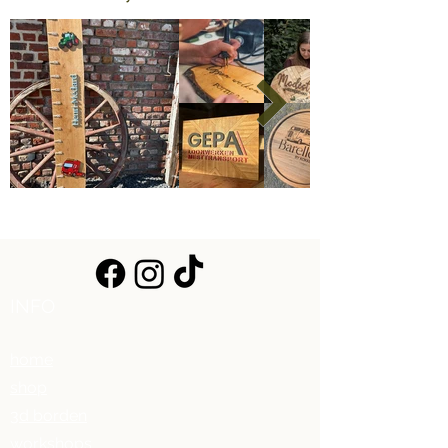
INFO
home
shop
3d borden
workshops