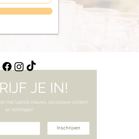
IJF JE IN!
 van het laatste nieuws, exclusieve content 
en kortingen!
Inschrijven