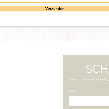
Verzenden
SCHR
Zo blijf je op de hoogte
Email
*