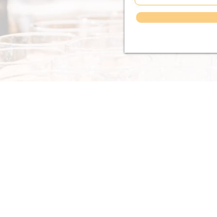
INFO
home
shop
3d borden
workshops
inspiratie
over ons