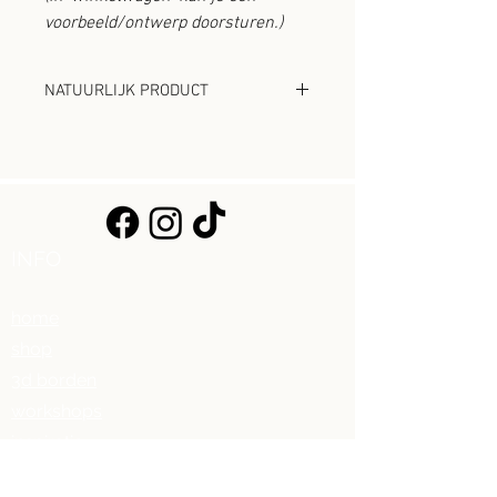
voorbeeld/ontwerp doorsturen.)
NATUURLIJK PRODUCT
Hout is een natuurproduct. Het is
mogelijk dat er kleine verschillen
zijn in kleur, nerven en vorm.
Daardoor is jouw bord ook een
uniek stuk.
INFO
home
shop
3d borden
workshops
inspiratie
over ons